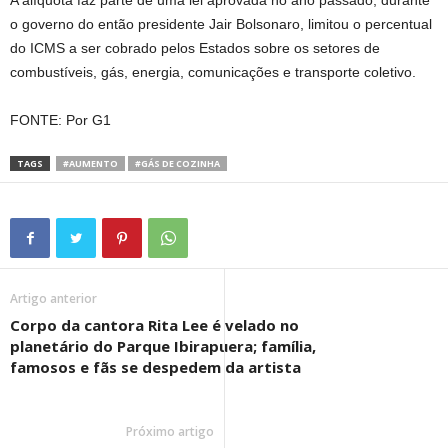
A alíquota faz parte de uma lei aprovada no ano passado, durante
o governo do então presidente Jair Bolsonaro, limitou o percentual
do ICMS a ser cobrado pelos Estados sobre os setores de
combustíveis, gás, energia, comunicações e transporte coletivo.
FONTE: Por G1
TAGS
#AUMENTO
#GÁS DE COZINHA
Artigo anterior
Corpo da cantora Rita Lee é velado no
planetário do Parque Ibirapuera; família,
famosos e fãs se despedem da artista
Próximo artigo