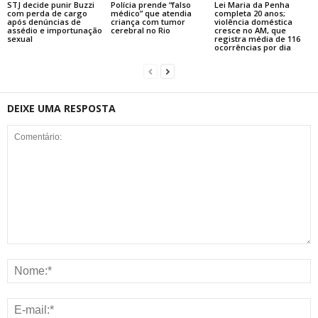
STJ decide punir Buzzi
Polícia prende “falso
Lei Maria da Penha
com perda de cargo
médico” que atendia
completa 20 anos;
após denúncias de
criança com tumor
violência doméstica
assédio e importunação
cerebral no Rio
cresce no AM, que
sexual
registra média de 116
ocorrências por dia
DEIXE UMA RESPOSTA