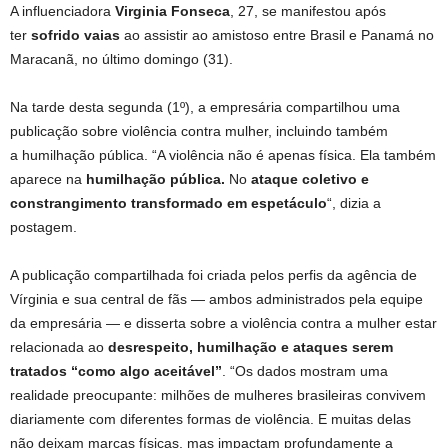
A influenciadora
Virginia Fonseca
, 27, se manifestou após
ter
sofrido vaias
ao assistir ao amistoso entre Brasil e Panamá no
Maracanã, no último domingo (31).
Na tarde desta segunda (1º), a empresária compartilhou uma
publicação sobre violência contra mulher, incluindo também
a humilhação pública. “A violência não é apenas física. Ela também
aparece na
humilhação pública.
No
ataque coletivo e
constrangimento transformado em espetáculo
“, dizia a
postagem.
A publicação compartilhada foi criada pelos perfis da agência de
Vírginia e sua central de fãs — ambos administrados pela equipe
da empresária — e disserta sobre a violência contra a mulher estar
relacionada ao
desrespeito, humilhação e ataques serem
tratados “como algo aceitável”
. “Os dados mostram uma
realidade preocupante: milhões de mulheres brasileiras convivem
diariamente com diferentes formas de violência. E muitas delas
não deixam marcas físicas, mas impactam profundamente a