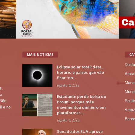
MAIS NOTÍCIAS
CA
Desta
Eclipse solar total: data,
horário e países que vão
Brasil
ficar “no...
Mana
agosto 6, 2026
s.
Mund
 a
Estudante perde bolsa do
Políti
 Não
Prouni porque mãe
movimentou dinheiro em
l e no
Amaz
plataformas...
Econ
agosto 6, 2026
Senado dos EUA aprova