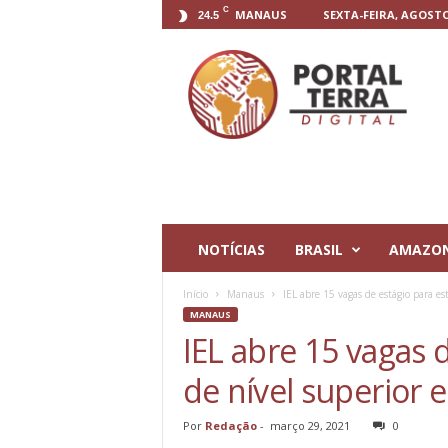
C
MANAUS
SEXTA-FEIRA, AGOSTO 
24.5
P
o
r
t
a
l
T
e
r
r
NOTÍCIAS
BRASIL
AMAZO
a
D
Início
Manaus
IEL abre 15 vagas de estágio para es
i
MANAUS
g
IEL abre 15 vagas 
i
t
de nível superior
a
l
Por
Redação
-
março 29, 2021
0