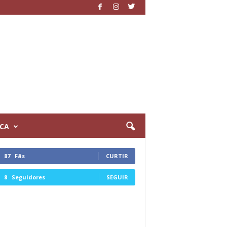
ICA
87
Fãs
CURTIR
8
Seguidores
SEGUIR