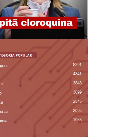
TEGORIA POPULAR
8291
ques
4841
3848
us
3699
o
2545
ca
2095
onas
1953
omia