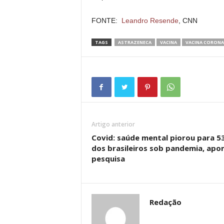
FONTE:
Leandro Resende
, CNN
TAGS
ASTRAZENECA
VACINA
VACINA CORONA
Artigo anterior
Covid: saúde mental piorou para 
dos brasileiros sob pandemia, apo
pesquisa
Redação