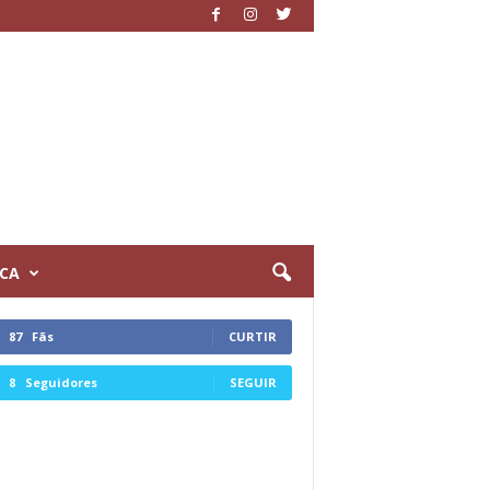
ICA
87
Fãs
CURTIR
8
Seguidores
SEGUIR