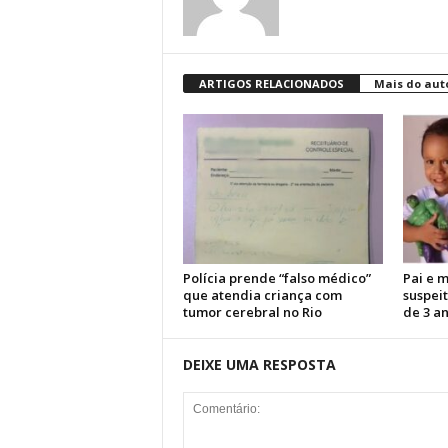
ARTIGOS RELACIONADOS
Mais do aut
Polícia prende “falso médico”
Pai e 
que atendia criança com
suspei
tumor cerebral no Rio
de 3 a
DEIXE UMA RESPOSTA