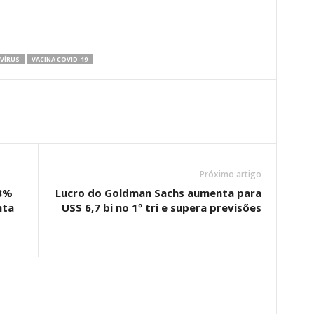
VÍRUS
VACINA COVID-19
Próximo artigo
53%
Lucro do Goldman Sachs aumenta para
nta
US$ 6,7 bi no 1º tri e supera previsões