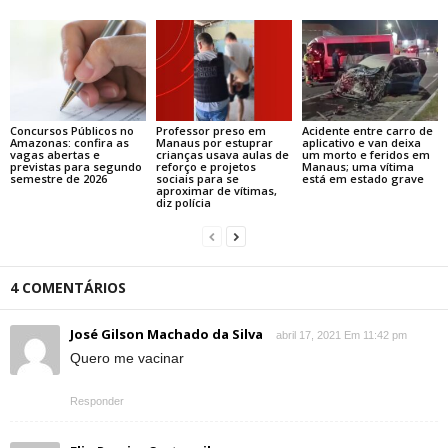
Concursos Públicos no
Professor preso em
Acidente entre carro de
Amazonas: confira as
Manaus por estuprar
aplicativo e van deixa
vagas abertas e
crianças usava aulas de
um morto e feridos em
previstas para segundo
reforço e projetos
Manaus; uma vítima
semestre de 2026
sociais para se
está em estado grave
aproximar de vítimas,
diz polícia
4 COMENTÁRIOS
José Gilson Machado da Silva
abril 17, 2021 Em 11:42 pm
Quero me vacinar
Responder