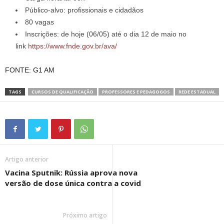
Público-alvo: profissionais e cidadãos
80 vagas
Inscrições: de hoje (06/05) até o dia 12 de maio no
link
https://www.fnde.gov.br/ava/
FONTE: G1 AM
TAGS
CURSOS DE QUALIFICAÇÃO
PROFESSORES E PEDAGOGOS
REDE ESTADUAL
Artigo anterior
Vacina Sputnik: Rússia aprova nova
versão de dose única contra a covid
Próximo artigo