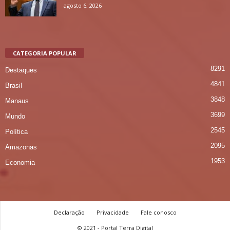
agosto 6, 2026
CATEGORIA POPULAR
8291
Destaques
4841
Brasil
3848
Manaus
3699
Mundo
2545
Política
2095
Amazonas
1953
Economia
Declaração
Privacidade
Fale conosco
© 2021 - Portal Terra Digital