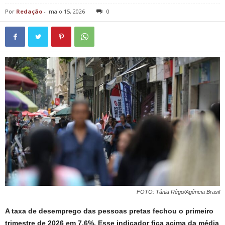
Por
Redação
-
maio 15, 2026
0
FOTO: Tânia Rêgo/Agência Brasil
A taxa de desemprego das pessoas pretas fechou o primeiro
trimestre de 2026 em 7,6%. Esse indicador fica acima da média