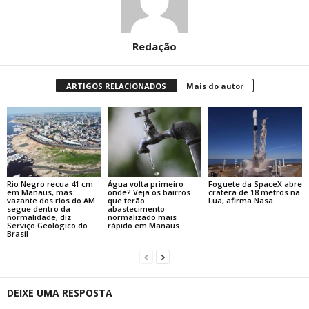
Redação
ARTIGOS RELACIONADOS
Mais do autor
Rio Negro recua 41 cm
Água volta primeiro
Foguete da SpaceX abre
em Manaus, mas
onde? Veja os bairros
cratera de 18 metros na
vazante dos rios do AM
que terão
Lua, afirma Nasa
segue dentro da
abastecimento
normalidade, diz
normalizado mais
Serviço Geológico do
rápido em Manaus
Brasil
DEIXE UMA RESPOSTA