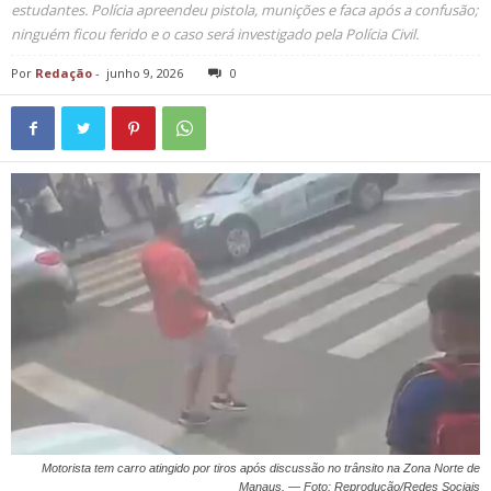
estudantes. Polícia apreendeu pistola, munições e faca após a confusão;
ninguém ficou ferido e o caso será investigado pela Polícia Civil.
Por
Redação
-
junho 9, 2026
0
Motorista tem carro atingido por tiros após discussão no trânsito na Zona Norte de
Manaus. — Foto: Reprodução/Redes Sociais