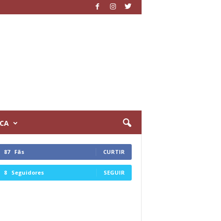
ICA
87
Fãs
CURTIR
8
Seguidores
SEGUIR