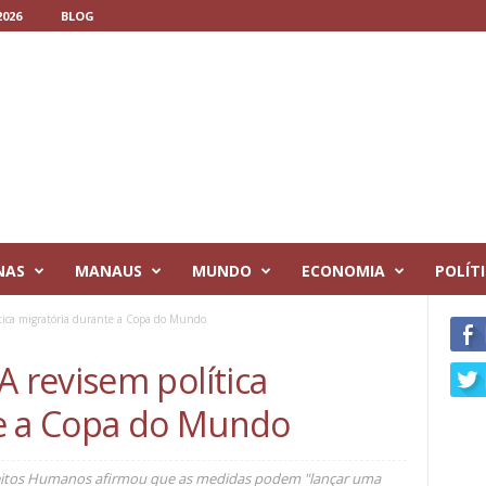
026
BLOG
NAS
MANAUS
MUNDO
ECONOMIA
POLÍT
ica migratória durante a Copa do Mundo
revisem política
te a Copa do Mundo
reitos Humanos afirmou que as medidas podem "lançar uma