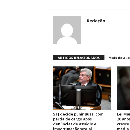
Redação
ARTIGOS RELACIONADOS
Mais do aut
STJ decide punir Buzzi com
Lei Ma
perda de cargo após
20 anos
denúncias de assédio e
cresce
importunação sexual
média 