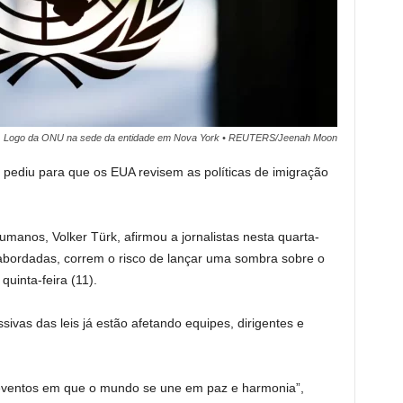
Logo da ONU na sede da entidade em Nova York • REUTERS/Jeenah Moon
ediu para que os EUA revisem as políticas de imigração
manos, Volker Türk, afirmou a jornalistas nesta quarta-
 abordadas, correm o risco de lançar uma sombra sobre o
quinta-feira (11).
ivas das leis já estão afetando equipes, dirigentes e
eventos em que o mundo se une em paz e harmonia”,