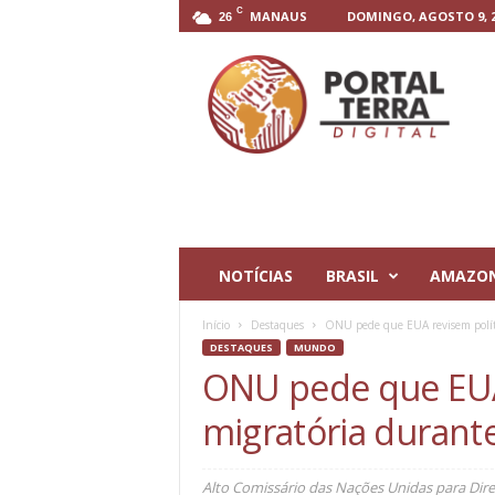
C
MANAUS
DOMINGO, AGOSTO 9, 2
26
P
o
r
t
a
l
T
e
r
r
NOTÍCIAS
BRASIL
AMAZO
a
D
Início
Destaques
ONU pede que EUA revisem polít
i
DESTAQUES
MUNDO
g
ONU pede que EUA 
i
t
migratória duran
a
l
Alto Comissário das Nações Unidas para Di