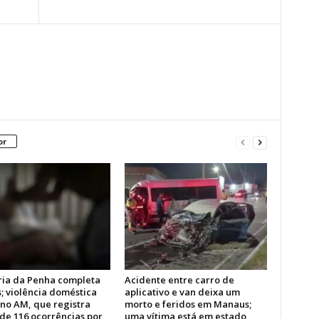
or
ria da Penha completa
Acidente entre carro de
; violência doméstica
aplicativo e van deixa um
 no AM, que registra
morto e feridos em Manaus;
de 116 ocorrências por
uma vítima está em estado