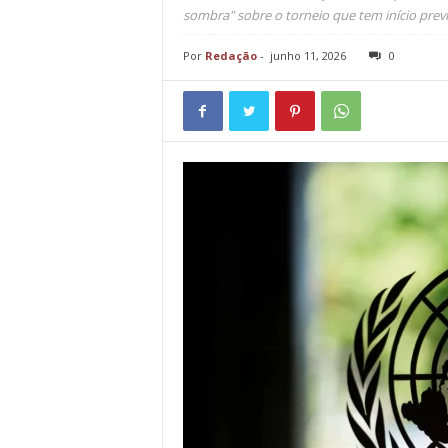
sombra" sobre o torneio que tem início previs
Por
Redação
-
junho 11, 2026
0