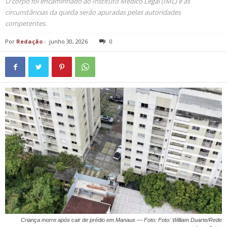
O corpo foi encaminhado ao Instituto Médico Legal (IML) e as
circunstâncias da queda serão apuradas pelas autoridades
competentes.
Por
Redação
-
junho 30, 2026
0
Criança morre após cair de prédio em Manaus — Foto: Foto: William Duarte/Rede