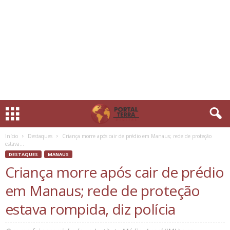
Início
Destaques
Criança morre após cair de prédio em Manaus; rede de proteção
estava...
DESTAQUES
MANAUS
Criança morre após cair de prédio
em Manaus; rede de proteção
estava rompida, diz polícia