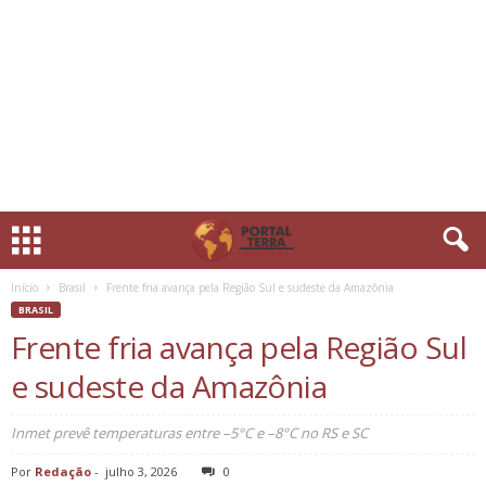
Início
Brasil
Frente fria avança pela Região Sul e sudeste da Amazônia
BRASIL
Frente fria avança pela Região Sul
e sudeste da Amazônia
Inmet prevê temperaturas entre –5°C e –8°C no RS e SC
Por
Redação
-
julho 3, 2026
0