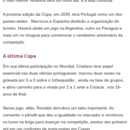
o meu melhor. Amanhã será um novo dia, e a vida continua.”
A próxima edição da Copa, em 2030, terá Portugal como um dos
países-sedes . Marrocos e Espanha dividirão a organização do
torneio. Haverá ainda um jogo na Argentina, outro no Paraguai e
mais um no Uruguai para comemorar o centésimo aniversário da
competição.
A última Copa
Em sua última participação no Mundial, Cristiano teve papel
essencial nas duas vitórias portuguesas: marcou duas vezes na
goleada por 5 a 0 sobre o Uzbequistão , ainda na fase de grupos,
e abriu caminho para a virada por 2 a 1 ante a Croácia , nos 16-
avos de final.
Nesse jogo, aliás, Ronaldo derrubou um tabu importante. Ao
converter o pênalti que deu a igualdade no marcador e recolocou
os lusos na briga para avançar na competição, anotou seu primeiro
gol em um confronto de mata-matas em Copas.