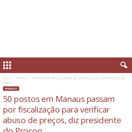
Início
Manaus
50 postos em Manaus passam por fiscalização para verificar abuso de
preços,...
MANAUS
50 postos em Manaus passam
por fiscalização para verificar
abuso de preços, diz presidente
do Procon