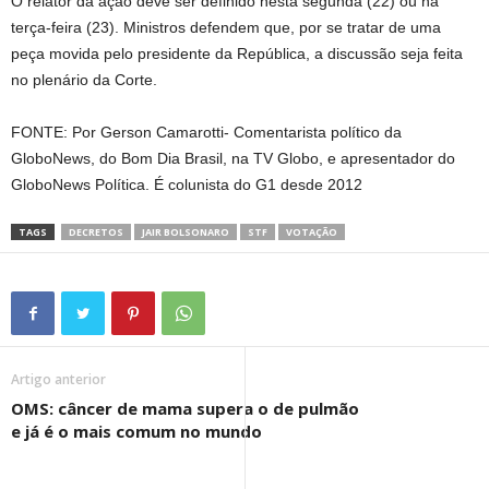
O relator da ação deve ser definido nesta segunda (22) ou na
terça-feira (23). Ministros defendem que, por se tratar de uma
peça movida pelo presidente da República, a discussão seja feita
no plenário da Corte.
FONTE: Por Gerson Camarotti- Comentarista político da
GloboNews, do Bom Dia Brasil, na TV Globo, e apresentador do
GloboNews Política. É colunista do G1 desde 2012
TAGS
DECRETOS
JAIR BOLSONARO
STF
VOTAÇÃO
Artigo anterior
OMS: câncer de mama supera o de pulmão
e já é o mais comum no mundo