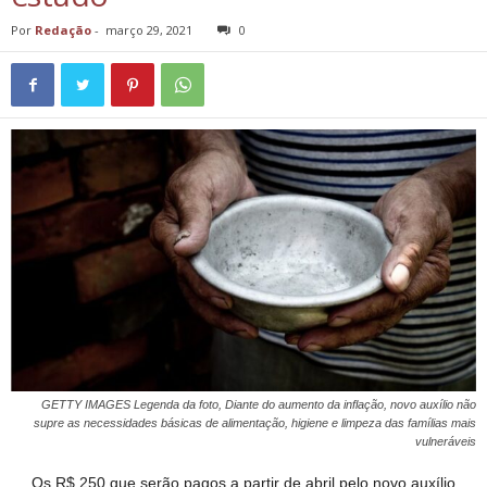
Por
Redação
-
março 29, 2021
0
GETTY IMAGES Legenda da foto, Diante do aumento da inflação, novo auxílio não
supre as necessidades básicas de alimentação, higiene e limpeza das famílias mais
vulneráveis
Os R$ 250 que serão pagos a partir de abril pelo novo auxílio