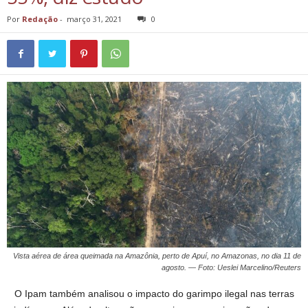
Por
Redação
-
março 31, 2021
0
Vista aérea de área queimada na Amazônia, perto de Apuí, no Amazonas, no dia 11 de
agosto. — Foto: Ueslei Marcelino/Reuters
O Ipam também analisou o impacto do garimpo ilegal nas terras