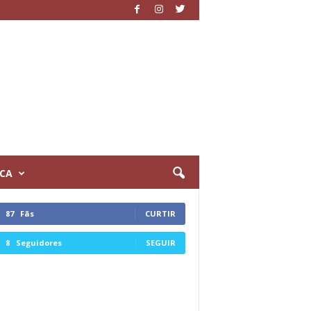
ICA
87
Fãs
CURTIR
8
Seguidores
SEGUIR