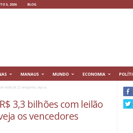
O 5, 2026
BLOG
NAS
MANAUS
MUNDO
ECONOMIA
POLÍT
m leilão de 22 aeroportos; veja os...
$ 3,3 bilhões com leilão
veja os vencedores