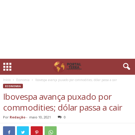
Início
Economia
Ibovespa avança puxado por commodities; dólar passa a cair
ECONOMIA
Ibovespa avança puxado por
commodities; dólar passa a cair
Por
Redação
-
maio 10, 2021
0