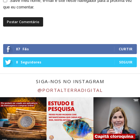
Salve meu nome, e-mail e site neste navegador para a próxima vez
que eu comentar.
87
Fãs
CURTIR
8
Seguidores
SEGUIR
SIGA-NOS NO INSTAGRAM
@PORTALTERRADIGITAL