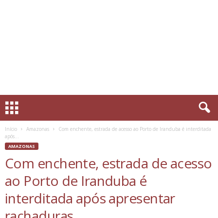
Início
Amazonas
Com enchente, estrada de acesso ao Porto de Iranduba é interditada
após...
AMAZONAS
Com enchente, estrada de acesso
ao Porto de Iranduba é
interditada após apresentar
rachaduras