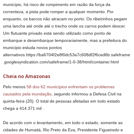
município, há risco de rompimento em razão da força da
correnteza, a pista pode romper a qualquer momento. Por
enquanto, os barcos não atracam no porto. Os ribeirinhos pegam
uma lancha até onde até o trecho onde os carros podem descer.
Um flutuante privado está sendo utilizado como ponto de
embarque e desembarque temporariamente, mas a prefeitura do
município estuda novos pontos
alternativos.https://ba6704f2e8f0dc53a7c608df2f6ced6b.safeframe
.googlesyndication.com/safeframe/1-0-38/html/container.html
Cheia no Amazonas
Pelo menos
58 dos 62 municípios enfrentam os problemas
causados pela inundação
, segundo informou a Defesa Civil na
quinta-feira (20). O total de pessoas afetadas em todo estado
chega a 414.371 mil .
De acordo com o levantamento, em todo o estado, somente as
cidades de Humaitá, Rio Preto da Eva, Presidente Figueiredo e