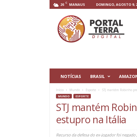
C
MANAUS
DOMINGO, AGOSTO 9, 2
26
P
o
r
t
a
l
T
e
r
r
NOTÍCIAS
BRASIL
AMAZO
a
D
Início
Mundo
Esporte
STJ mantém Robinho preso
i
MUNDO
ESPORTE
g
STJ mantém Robinh
i
t
estupro na Itália
a
l
Recurso da defesa do ex-jogador foi negado p