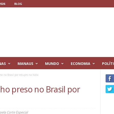
026
BLOG
NAS
MANAUS
MUNDO
ECONOMIA
POLÍT
 no Brasil por estupro na Itália
o preso no Brasil por
ela Corte Especial