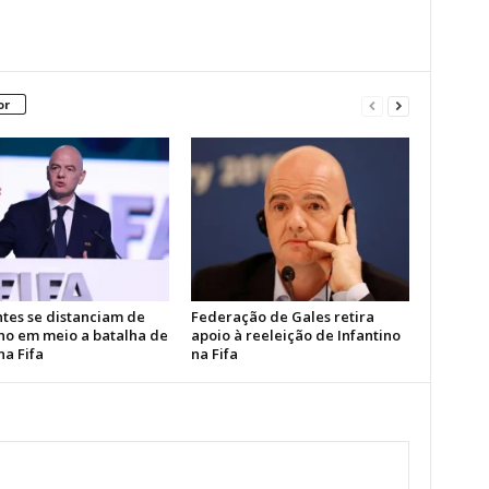
or
ntes se distanciam de
Federação de Gales retira
ino em meio a batalha de
apoio à reeleição de Infantino
na Fifa
na Fifa