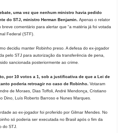
debate, uma vez que nenhum ministro havia pedido
nte do STJ, ministro Herman Benjamin.
Apenas o relator
 breve comentário para alertar que “a matéria já foi votada
unal Federal (STF).
o decidiu manter Robinho preso. A defesa do ex-jogador
ada pelo STJ para autorização da transferência de pena,
r sido sancionada posteriormente ao crime.
, por 10 votos a 1, sob a justificativa de que a Lei de
tanto poderia retroagir no caso de Robinho.
Votaram
andre de Moraes, Dias Toffoli, André Mendonça, Cristiano
io Dino, Luís Roberto Barroso e Nunes Marques.
erdade ao ex-jogador foi proferido por Gilmar Mendes. No
binho só poderia ser executada no Brasil após o fim da
o do STJ.