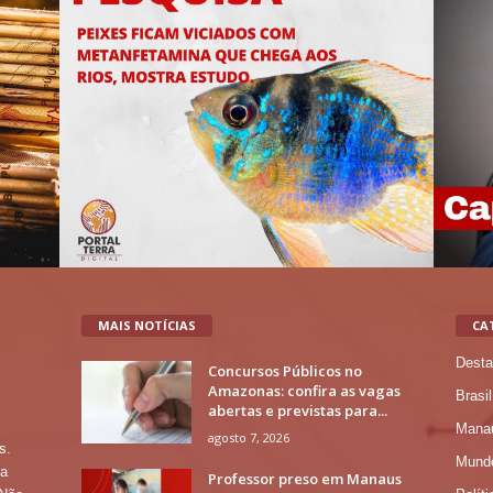
MAIS NOTÍCIAS
CA
Desta
Concursos Públicos no
Amazonas: confira as vagas
Brasil
abertas e previstas para...
Mana
agosto 7, 2026
s.
Mund
 a
Professor preso em Manaus