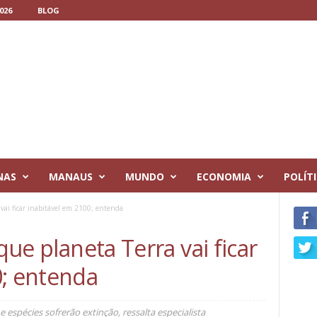
026
BLOG
NAS
MANAUS
MUNDO
ECONOMIA
POLÍT
a vai ficar inabitável em 2100; entenda
 que planeta Terra vai ficar
0; entenda
espécies sofrerão extinção, ressalta especialista