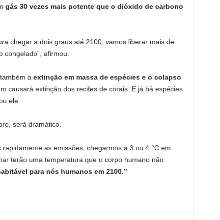
m
gás 30 vezes mais potente que o dióxido de carbono
ra chegar a dois graus até 2100, vamos liberar mais de
o congelado”, afirmou.
u também a
extinção em massa de espécies e o colapso
ém causará extinção dos recifes de corais. E já há espécies
ou ele.
bre, será dramático.
os rapidamente as emissões, chegarmos a 3 ou 4 °C em
o mar terão uma temperatura que o corpo humano não
 inabitável para nós humanos em 2100.”