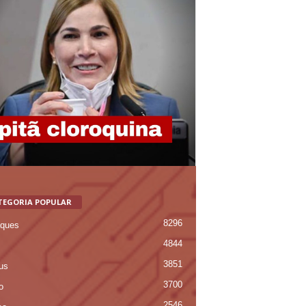
TEGORIA POPULAR
8296
ques
4844
3851
us
3700
o
2546