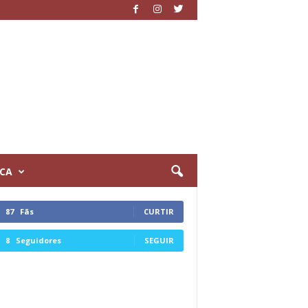
ICA
87
Fãs
CURTIR
8
Seguidores
SEGUIR