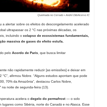
Queimada no Cerrado • André Dib/Acervo IC
tou a alertar sobre os efeitos do descongelamento acelerado
obal ultrapassar os 2 °C nas próximas décadas, os
eis, incluindo o
colapso de ecossistemas fundamentais,
ão massiva de gases do efeito estufa.
ido pelo
Acordo de Paris
, que busca limitar
gente não rapidamente reduzir [as emissões] e deixar em
 °C”, afirmou Nobre. “Alguns estudos apontam que pode
2100, 70% da Amazônia”, destacou Carlos Nobre,
”
na noite de segunda-feira (13).
mperatura acelera o
degelo do permafrost
— o solo
lugares como Sibéria, norte do Canadá e no Alasca. Esse