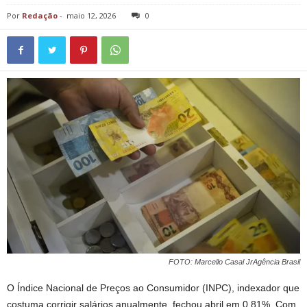
Por
Redação
-
maio 12, 2026
0
FOTO: Marcello Casal JrAgência Brasil
O Índice Nacional de Preços ao Consumidor (INPC), indexador que
costuma corrigir salários anualmente, fechou abril em 0,81%. Com