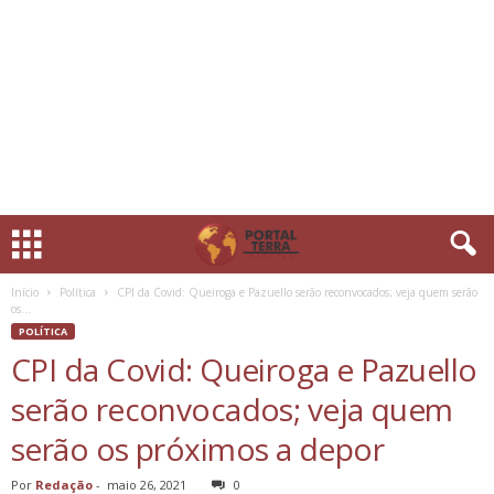
Início
Política
CPI da Covid: Queiroga e Pazuello serão reconvocados; veja quem serão
os...
POLÍTICA
CPI da Covid: Queiroga e Pazuello
serão reconvocados; veja quem
serão os próximos a depor
Por
Redação
-
maio 26, 2021
0