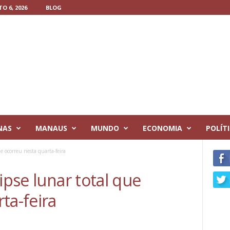
O 6, 2026
BLOG
NAS
MANAUS
MUNDO
ECONOMIA
POLÍT
ue ocorreu nesta quarta-feira
ipse lunar total que
ta-feira