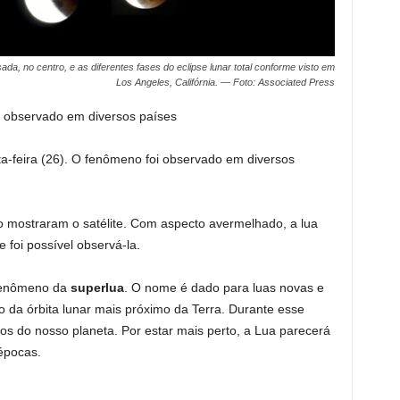
a, no centro, e as diferentes fases do eclipse lunar total conforme visto em
Los Angeles, Califórnia. — Foto: Associated Press
 observado em diversos países
a-feira (26). O fenômeno foi observado em diversos
o mostraram o satélite. Com aspecto avermelhado, a lua
foi possível observá-la.
 fenômeno da
superlua
. O nome é dado para luas novas e
 da órbita lunar mais próximo da Terra. Durante esse
tros do nosso planeta. Por estar mais perto, a Lua parecerá
épocas.