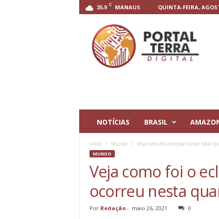
C
MANAUS
QUINTA-FEIRA, AGOST
35.9
P
o
r
t
a
l
T
e
r
r
NOTÍCIAS
BRASIL
AMAZO
a
D
Início
Mundo
Veja como foi o eclipse lunar total q
i
MUNDO
g
Veja como foi o ecl
i
t
ocorreu nesta quar
a
l
Por
Redação
-
maio 26, 2021
0