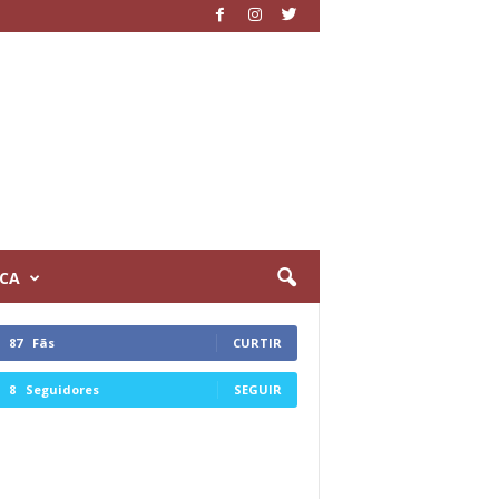
ICA
87
Fãs
CURTIR
8
Seguidores
SEGUIR