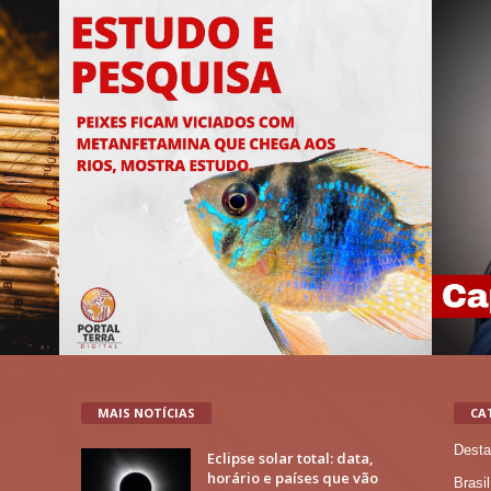
MAIS NOTÍCIAS
CA
Desta
Eclipse solar total: data,
horário e países que vão
Brasil