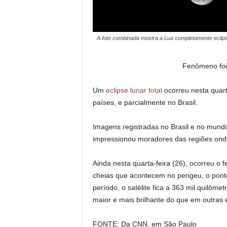
A foto combinada mostra a Lua completamente eclipsad
Fenômeno foi
Um
eclipse lunar total
ocorreu nesta quart
países, e parcialmente no Brasil.
Imagens registradas no Brasil e no mund
impressionou moradores das regiões onde 
Ainda nesta quarta-feira (26), ocorreu o
cheias que acontecem no perigeu, o ponto
período, o satélite fica a 363 mil quilôme
maior e mais brilhante do que em outras 
FONTE: Da CNN, em São Paulo