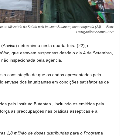
 ao Ministério da Saúde pelo Instituto Butantan, nesta segunda (23) — Foto:
Divulgação/Secom/GESP
 (Anvisa) determinou nesta quarta-feira (22), o
naVac, que estavam suspensas desde o dia 4 de Setembro,
 não inspecionada pela agência.
s a constatação de que os dados apresentados pelo
do envase dos imunizantes em condições satisfatórias de
 pelo Instituto Butantan , incluindo os emitidos pela
eforça as preocupações nas práticas assépticas e à
ras 1,8 milhão de doses distribuídas para o Programa