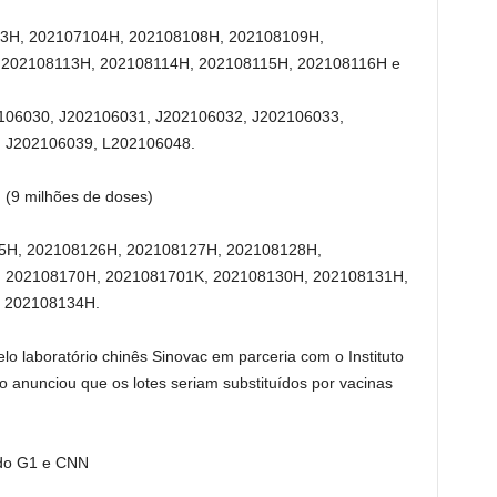
03H, 202107104H, 202108108H, 202108109H,
 202108113H, 202108114H, 202108115H, 202108116H e
106030, J202106031, J202106032, J202106033,
 J202106039, L202106048.
l
(9 milhões de doses)
25H, 202108126H, 202108127H, 202108128H,
 202108170H, 2021081701K, 202108130H, 202108131H,
 202108134H.
elo laboratório chinês Sinovac em parceria com o Instituto
to anunciou que os lotes seriam substituídos por vacinas
do G1 e CNN