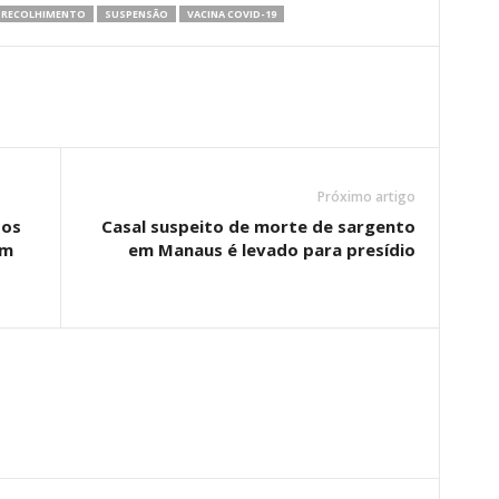
RECOLHIMENTO
SUSPENSÃO
VACINA COVID-19
Próximo artigo
sos
Casal suspeito de morte de sargento
am
em Manaus é levado para presídio