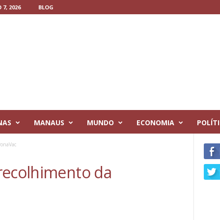
7, 2026
BLOG
NAS
MANAUS
MUNDO
ECONOMIA
POLÍT
ronaVac
recolhimento da