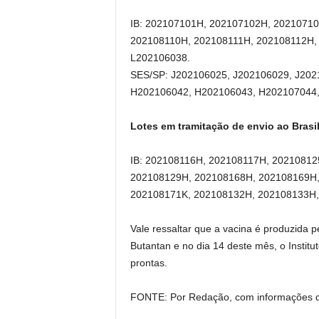
IB: 202107101H, 202107102H, 2021071
202108110H, 202108111H, 202108112H,
L202106038.
SES/SP: J202106025, J202106029, J202
H202106042, H202106043, H202107044,
Lotes em tramitação de envio ao Brasi
IB: 202108116H, 202108117H, 2021081
202108129H, 202108168H, 202108169H,
202108171K, 202108132H, 202108133H,
Vale ressaltar que a vacina é produzida p
Butantan e no dia 14 deste mês, o Institu
prontas.
FONTE: Por Redação, com informações 