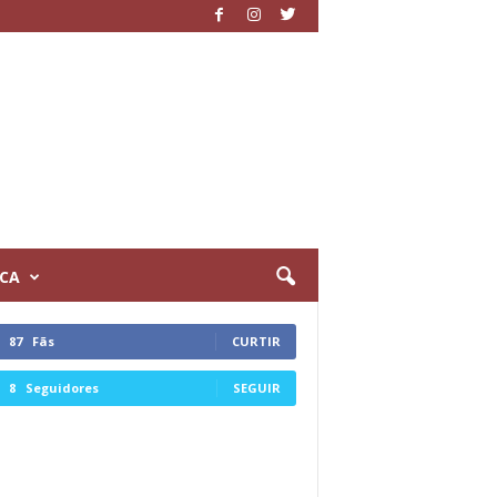
ICA
87
Fãs
CURTIR
8
Seguidores
SEGUIR