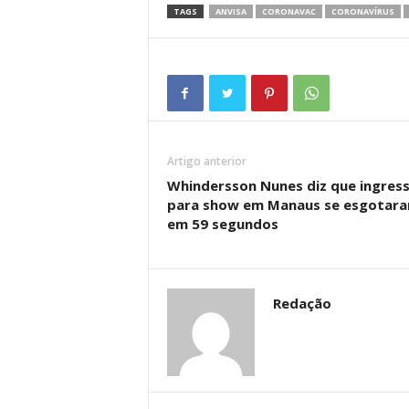
TAGS
ANVISA
CORONAVAC
CORONAVÍRUS
Artigo anterior
Whindersson Nunes diz que ingres
para show em Manaus se esgotar
em 59 segundos
Redação