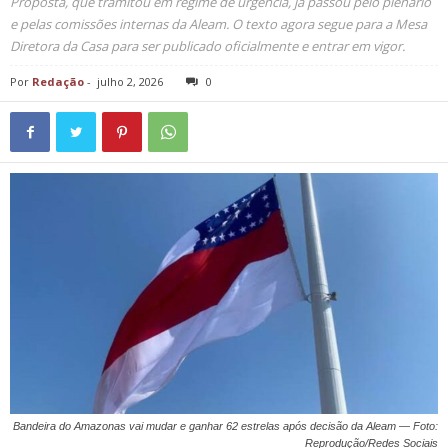
Proposta, que tramitou em regime de urgência, já passou pelo plenário
e pelas comissões internas da Aleam. O texto agora segue para a Mesa
Diretora da Casa para ser publicado oficialmente e entrar em vigor.
Por
Redação
-
julho 2, 2026
0
Bandeira do Amazonas vai mudar e ganhar 62 estrelas após decisão da Aleam — Foto:
Reprodução/Redes Sociais