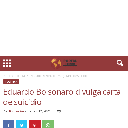
Início
Política
Eduardo Bolsonaro divulga carta de suicídio
POLÍTICA
Eduardo Bolsonaro divulga carta
de suicídio
Por
Redação
-
março 12, 2021
0