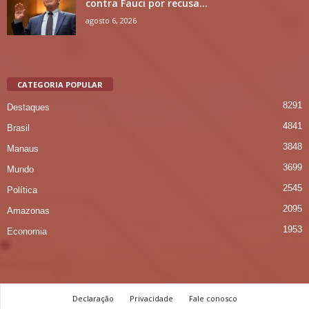
contra Fauci por recusa...
agosto 6, 2026
CATEGORIA POPULAR
8291
Destaques
4841
Brasil
3848
Manaus
3699
Mundo
2545
Política
2095
Amazonas
1953
Economia
Declaração
Privacidade
Fale conosco