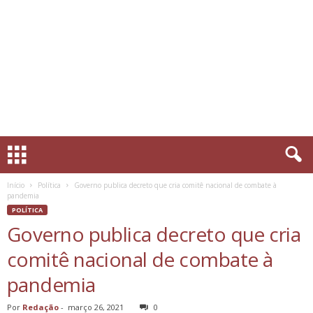
Início
Política
Governo publica decreto que cria comitê nacional de combate à
pandemia
POLÍTICA
Governo publica decreto que cria
comitê nacional de combate à
pandemia
Por
Redação
-
março 26, 2021
0