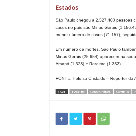
Estados
São Paulo chegou a 2.527.400 pessoas c
casos no país são Minas Gerais (1.156.43
menor número de casos (71.157), seguid
Em número de mortes, São Paulo também l
Minas Gerais (25.654) aparecem na sequ
Amapá (1.323) e Roraima (1.352).
FONTE: Heloísa Cristaldo – Repórter da Ag
TAGS
BOLETIM
CORONAVÍRUS
COVID-19