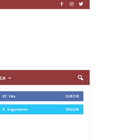
ICA
87
Fãs
CURTIR
8
Seguidores
SEGUIR