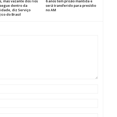
, mas vazante dos rios
6 anos tem prisão mantida e
segue dentro da
será transferido para presídio
idade, diz Serviço
no AM
ico do Brasil