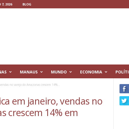
7, 2026
BLOG
NAS
MANAUS
MUNDO
ECONOMIA
POLÍT
 vendas no varejo do Amazonas crescem 14%...
ica em janeiro, vendas no
as crescem 14% em