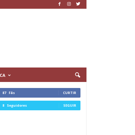
ICA
87
Fãs
CURTIR
8
Seguidores
SEGUIR