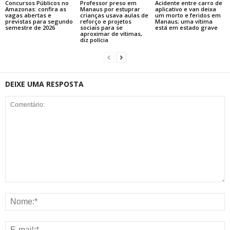
Concursos Públicos no
Professor preso em
Acidente entre carro de
Amazonas: confira as
Manaus por estuprar
aplicativo e van deixa
vagas abertas e
crianças usava aulas de
um morto e feridos em
previstas para segundo
reforço e projetos
Manaus; uma vítima
semestre de 2026
sociais para se
está em estado grave
aproximar de vítimas,
diz polícia
DEIXE UMA RESPOSTA