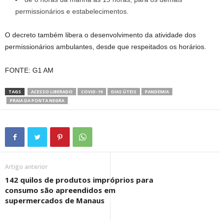
permissionários e estabelecimentos.
O decreto também libera o desenvolvimento da atividade dos
permissionários ambulantes, desde que respeitados os horários.
FONTE: G1 AM
TAGS
ACESSO LIBERADO
COVID-19
DIAS ÚTEIS
PANDEMIA
PRAIA DA PONTA NEGRA
Artigo anterior
142 quilos de produtos impróprios para
consumo são apreendidos em
supermercados de Manaus