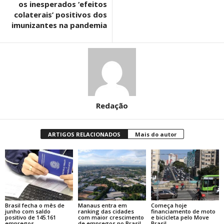
os inesperados ‘efeitos
colaterais’ positivos dos
imunizantes na pandemia
Redação
ARTIGOS RELACIONADOS
Mais do autor
Brasil fecha o mês de
Manaus entra em
Começa hoje
junho com saldo
ranking das cidades
financiamento de moto
positivo de 145.161
com maior crescimento
e bicicleta pelo Move
empregos
de empregos no Brasil
Brasil